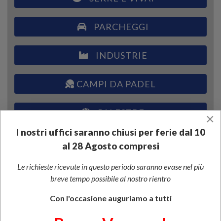
PARCHEGGI
INDUSTRIE
CAMPI DA PADEL
PALESTRE
×
I nostri uffici saranno chiusi per ferie dal 10
CHIESE
al 28 Agosto compresi
Le richieste ricevute in questo periodo saranno evase nel più
UFFICI
breve tempo possibile al nostro rientro
ALBERGHI
Con l'occasione auguriamo a tutti