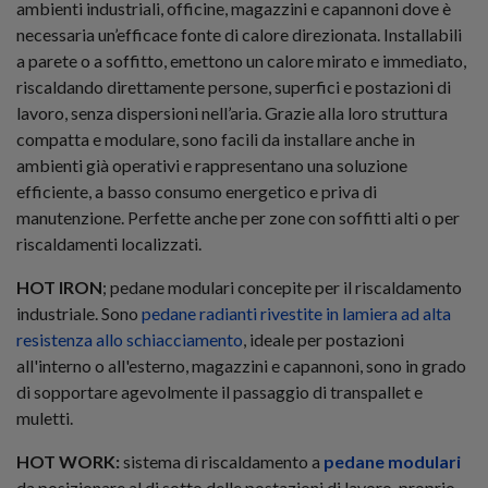
ambienti industriali, officine, magazzini e capannoni dove è
necessaria un’efficace fonte di calore direzionata. Installabili
a parete o a soffitto, emettono un calore mirato e immediato,
riscaldando direttamente persone, superfici e postazioni di
lavoro, senza dispersioni nell’aria. Grazie alla loro struttura
compatta e modulare, sono facili da installare anche in
ambienti già operativi e rappresentano una soluzione
efficiente, a basso consumo energetico e priva di
manutenzione. Perfette anche per zone con soffitti alti o per
riscaldamenti localizzati.
HOT IRON
; pedane modulari concepite per il riscaldamento
industriale. Sono
pedane radianti rivestite in lamiera ad alta
resistenza allo schiacciamento
, ideale per postazioni
all'interno o all'esterno, magazzini e capannoni, sono in grado
di sopportare agevolmente il passaggio di transpallet e
muletti.
HOT WORK:
sistema di riscaldamento a
pedane modulari
da posizionare al di sotto delle postazioni di lavoro, proprio