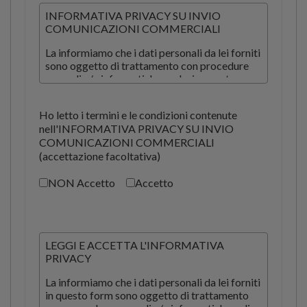
INFORMATIVA PRIVACY SU INVIO
COMUNICAZIONI COMMERCIALI
La informiamo che i dati personali da lei forniti
sono oggetto di trattamento con procedure
manuali e/o informatiche esclusivamente per
la comunicazione di informazioni commerciali
(tramite telefono, fax, email) relative a
Ho letto i termini e le condizioni contenute
prodotti e/o servizi di Santoni srl.
nell'INFORMATIVA PRIVACY SU INVIO
Per queste finalità, il Cliente dà il proprio
COMUNICAZIONI COMMERCIALI
consenso ai sensi dell'Art. 13 del Regolamento
(accettazione facoltativa)
(UE) 2016/679.
NON Accetto
Accetto
LEGGI E ACCETTA L'INFORMATIVA
PRIVACY
La informiamo che i dati personali da lei forniti
in questo form sono oggetto di trattamento