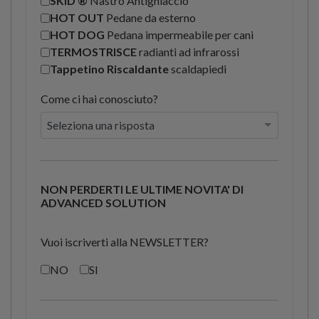
SKID ®
Nastro Antighiaccio
HOT OUT
Pedane da esterno
HOT DOG
Pedana impermeabile per cani
TERMOSTRISCE
radianti ad infrarossi
Tappetino Riscaldante
scaldapiedi
Come ci hai conosciuto?
NON PERDERTI LE ULTIME NOVITA' DI
ADVANCED SOLUTION
Vuoi iscriverti alla NEWSLETTER?
NO
SI