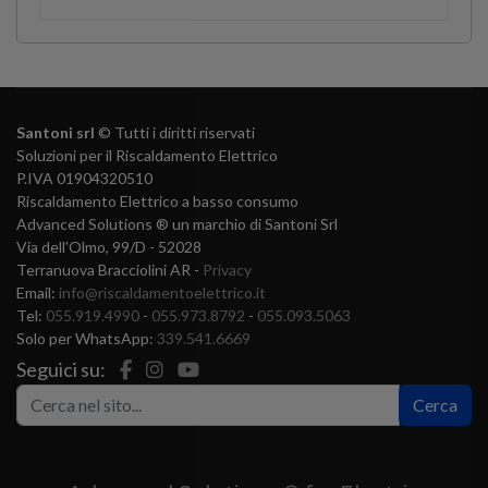
Santoni srl
© Tutti i diritti riservati
Soluzioni per il Riscaldamento Elettrico
P.IVA 01904320510
Riscaldamento Elettrico a basso consumo
Advanced Solutions ® un marchio di Santoni Srl
Via dell'Olmo, 99/D - 52028
Terranuova Bracciolini AR -
Privacy
Email:
info@riscaldamentoelettrico.it
Tel:
055.919.4990
-
055.973.8792
-
055.093.5063
Solo per WhatsApp:
339.541.6669
Seguici su:
Ce
Cerca