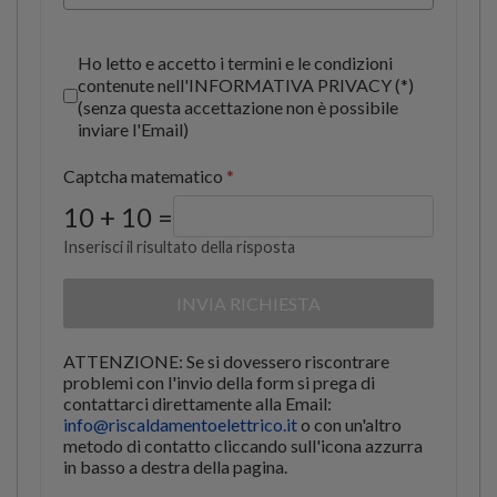
con procedure manuali e/o informatiche agli
scopi di seguito indicati:
Accettazione Informativa privacy
*
Per finalità istituzionali connesse o
Ho letto e accetto i termini e le condizioni
strumentali alla nostra attività e in
contenute nell'INFORMATIVA PRIVACY (*)
particolare per dare esecuzione a servizi
(senza questa accettazione non è possibile
e ad una o più operazioni
inviare l'Email)
contrattualmente convenute.
Per eseguire in generale obblighi di legge
Captcha matematico
*
e per esigenze di tipo operativo e
gestionale internet.
10 + 10 =
Per queste finalità, il Cliente dà il proprio
Inserisci il risultato della risposta
consenso ai sensi dell'Art. 13 del Regolamento
(UE) 2016/679.
INVIA RICHIESTA
Preso atto dell'informativa di cui sopra,
autorizzo il trattamento e la comunicazione
dei miei dati a Santoni Srl.
ATTENZIONE: Se si dovessero riscontrare
problemi con l'invio della form si prega di
contattarci direttamente alla Email:
info@riscaldamentoelettrico.it
o con un'altro
metodo di contatto cliccando
sull'icona
azzurra
in basso a destra della pagina.