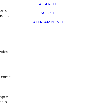
ALBERGHI
morfo
SCUOLE
ioni a
ALTRI AMBIENTI
ruire
l» come
empre
er la