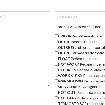
Prodotti Advanced Solutions
*
GRID ®
Riscaldamento a pav
OLTRE
Pannelli radianti
OLTRE Stand
pannelli portat
OLTRE Termoarredo Scalda
FLOAT
Pedane modulari
HOT WORK
Pedane imperme
HOT IRON
Pedana in lamier
WORK KIT
Kit Pedana e pan
WARMDOWN
Riscaldamento
SKID ®
Nastro Antighiaccio
HOT OUT
Pedane da estern
HOT DOG
Pedana impermeab
TERMOSTRISCE
radianti ad 