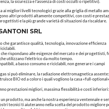
ienza, la sicurezza e l’assenza di costi occulti o ripetitivi).
ai migliori livelli tecnologici grazie alla griglia di metallo a
no altri prodotti altamente competitivi, con costi e prestaz
e progettisti e la più grande varietà di situazioni da riscaldare.
 SANTONI SRL
 che garantisce qualità, tecnologia, innovazione efficienza
ciclabili.
che rispondano alle esigenze del mercato e dei progettisti, f
che utilizzano l’elettrico da molto tempo.
atibili, a basso consumo e riciclabili, non generare i campi
il gas si può eliminare, la radiazione elettromagnetica assente:
truisce BIO ed a coloro i quali vogliono la casa «full-optiona
o prestazioni migliori, massima flessibilità e costi inferiori:
 un prodotto, ma anche la nostra esperienza ventennale e s
ostri tecnici ti aiuteranno nella scelta del prodotto migliore p