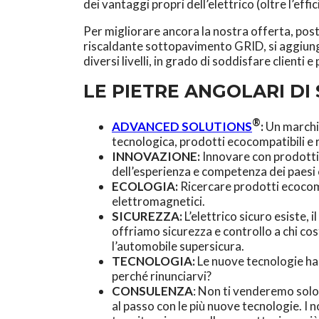
dei vantaggi propri dell’elettrico (oltre l’effic
Per migliorare ancora la nostra offerta, posta 
riscaldante sottopavimento GRID, si aggiungo
diversi livelli, in grado di soddisfare clienti 
LE PIETRE ANGOLARI DI
®
ADVANCED SOLUTIONS
:
Un marchio
tecnologica, prodotti ecocompatibili e ri
INNOVAZIONE:
Innovare con prodotti 
dell’esperienza e competenza dei paesi 
ECOLOGIA:
Ricercare prodotti ecocomp
elettromagnetici.
SICUREZZA:
L’elettrico sicuro esiste, 
offriamo sicurezza e controllo a chi cos
l’automobile supersicura.
TECNOLOGIA:
Le nuove tecnologie hann
perché rinunciarvi?
CONSULENZA
: Non ti venderemo solo
al passo con le più nuove tecnologie. I n