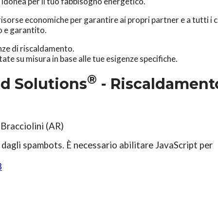
ù idonea per il tuo fabbisogno energetico.
sorse economiche per garantire ai propri partner e a tutti i c
o e garantito.
enze di riscaldamento.
ate su misura in base alle tue esigenze specifiche.
®
ed Solutions
- Riscaldament
Bracciolini (AR)
 dagli spambots. È necessario abilitare JavaScript per
3