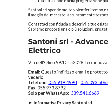
tua situazione e nella progettazione pi
Santoni srl spende molto volentieri tempo e ri
il meglio del mercato, accuratamente testat
Contattaci con fiducia e descrivi le tue esig
Sapremo proporti una o più soluzioni, progett
Santoni srl - Advanc
Elettrico
Via dell'Olmo 99/D - 52028 Terranuova 
Email:
Questo indirizzo email è protetto
vederlo.
Telefono:
055.919.4990
-
055.093.506
Fax:
055.973.8792
Solo per WhatsApp:
339.541.6669
►
Informativa Privacy Santoni srl