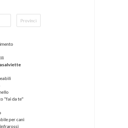
imento
ili
salviette
abili
a
nello
 "fai da te"
o
ile per cani
infrarossi