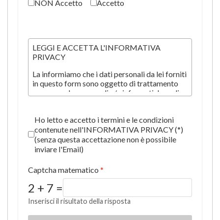
NON Accetto
Accetto
LEGGI E ACCETTA L'INFORMATIVA
PRIVACY
La informiamo che i dati personali da lei forniti
in questo form sono oggetto di trattamento
con procedure manuali e/o informatiche agli
scopi di seguito indicati:
Accettazione Informativa privacy
*
Per finalità istituzionali connesse o
Ho letto e accetto i termini e le condizioni
strumentali alla nostra attività e in
contenute nell'INFORMATIVA PRIVACY (*)
particolare per dare esecuzione a servizi
(senza questa accettazione non è possibile
e ad una o più operazioni
inviare l'Email)
contrattualmente convenute.
Per eseguire in generale obblighi di legge
Captcha matematico
*
e per esigenze di tipo operativo e
gestionale internet.
2 + 7 =
Per queste finalità, il Cliente dà il proprio
Inserisci il risultato della risposta
consenso ai sensi dell'Art. 13 del Regolamento