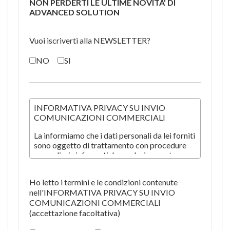
NON PERDERTI LE ULTIME NOVITA' DI
ADVANCED SOLUTION
Vuoi iscriverti alla NEWSLETTER?
NO
SI
INFORMATIVA PRIVACY SU INVIO
COMUNICAZIONI COMMERCIALI
La informiamo che i dati personali da lei forniti
sono oggetto di trattamento con procedure
manuali e/o informatiche esclusivamente per
la comunicazione di informazioni commerciali
(tramite telefono, fax, email) relative a
Ho letto i termini e le condizioni contenute
prodotti e/o servizi di Santoni srl.
nell'INFORMATIVA PRIVACY SU INVIO
Per queste finalità, il Cliente dà il proprio
COMUNICAZIONI COMMERCIALI
consenso ai sensi dell'Art. 13 del Regolamento
(accettazione facoltativa)
(UE) 2016/679.