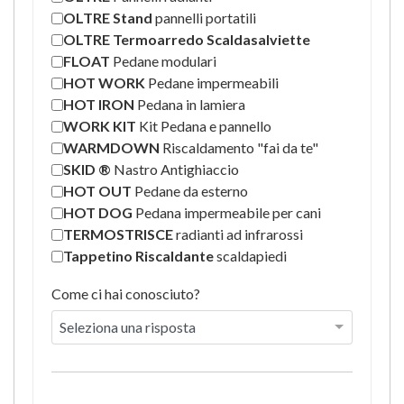
OLTRE Stand
pannelli portatili
OLTRE Termoarredo Scaldasalviette
FLOAT
Pedane modulari
HOT WORK
Pedane impermeabili
HOT IRON
Pedana in lamiera
WORK KIT
Kit Pedana e pannello
WARMDOWN
Riscaldamento "fai da te"
SKID ®
Nastro Antighiaccio
HOT OUT
Pedane da esterno
HOT DOG
Pedana impermeabile per cani
TERMOSTRISCE
radianti ad infrarossi
Tappetino Riscaldante
scaldapiedi
Come ci hai conosciuto?