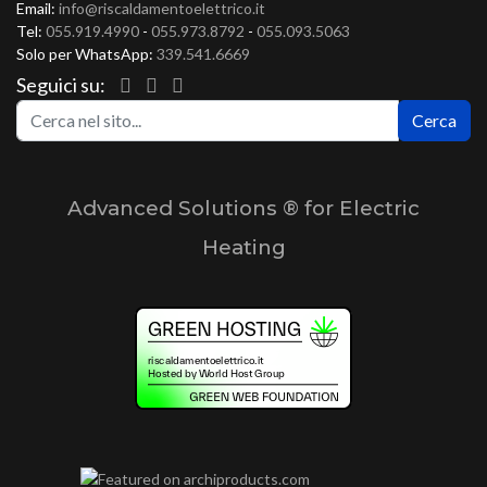
Email:
info@riscaldamentoelettrico.it
Tel:
055.919.4990
-
055.973.8792
-
055.093.5063
Solo per WhatsApp:
339.541.6669
Seguici su:
Ce
Cerca
Advanced Solutions ® for Electric
Heating