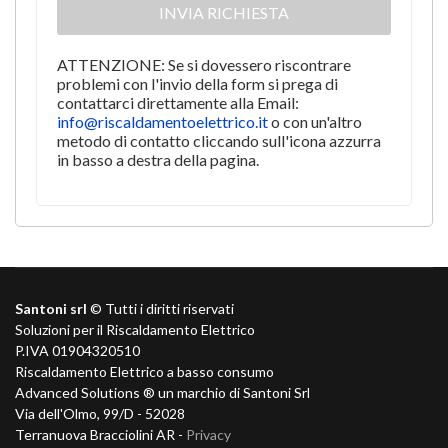
(UE) 2016/679.
INVIA RICHIESTA
Preso atto dell'informativa di cui sopra,
autorizzo il trattamento e la comunicazione
dei miei dati a Santoni Srl.
ATTENZIONE: Se si dovessero riscontrare
problemi con l'invio della form si prega di
contattarci direttamente alla Email:
info@riscaldamentoelettrico.it
o con un'altro
metodo di contatto cliccando
sull'icona
azzurra
in basso a destra della pagina.
Santoni srl
© Tutti i diritti riservati
Soluzioni per il Riscaldamento Elettrico
P.IVA 01904320510
Riscaldamento Elettrico a basso consumo
Advanced Solutions ® un marchio di Santoni Srl
Via dell'Olmo, 99/D - 52028
Terranuova Bracciolini AR -
Privacy