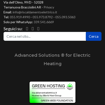
Via dell'Olmo, 99/D - 52028
Terranuova Bracciolini AR -
Privacy
Email:
info@riscaldamentoelettrico.it
Tel:
055.919.4990
-
055.973.8792
-
055.093.5063
Solo per WhatsApp:
339.541.6669
Seguici su:
Ce
Cerca
Advanced Solutions ® for Electric
Heating