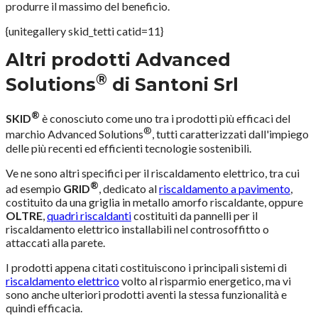
produrre il massimo del beneficio.
{unitegallery skid_tetti catid=11}
Altri prodotti Advanced
®
Solutions
di Santoni Srl
®
SKID
è conosciuto come uno tra i prodotti più efficaci del
®
marchio Advanced Solutions
, tutti caratterizzati dall'impiego
delle più recenti ed efficienti tecnologie sostenibili.
Ve ne sono altri specifici per il riscaldamento elettrico, tra cui
®
ad esempio
GRID
, dedicato al
riscaldamento a pavimento
,
costituito da una griglia in metallo amorfo riscaldante, oppure
OLTRE
,
quadri riscaldanti
costituiti da pannelli per il
riscaldamento elettrico installabili nel controsoffitto o
attaccati alla parete.
I prodotti appena citati costituiscono i principali sistemi di
riscaldamento elettrico
volto al risparmio energetico, ma vi
sono anche ulteriori prodotti aventi la stessa funzionalità e
quindi efficacia.