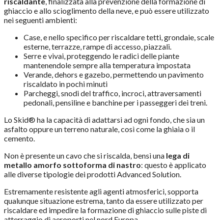
riscaldante
, finalizzata alla prevenzione della formazione di
ghiaccio e allo scioglimento della neve, e può essere utilizzato
nei seguenti ambienti:
Case, e nello specifico per riscaldare tetti, grondaie, scale
esterne, terrazze, rampe di accesso, piazzali.
Serre e vivai, proteggendo le radici delle piante
mantenendole sempre alla temperatura impostata
Verande, dehors e gazebo, permettendo un pavimento
riscaldato in pochi minuti
Parcheggi, snodi del traffico, incroci, attraversamenti
pedonali, pensiline e banchine per i passeggeri dei treni.
Lo Skid® ha la capacità di adattarsi ad ogni fondo, che sia un
asfalto oppure un terreno naturale, così come la ghiaia o il
cemento.
Non è presente un cavo che si riscalda, bensì una
lega di
metallo amorfo sottoforma di nastro
: questo è applicato
alle diverse tipologie dei prodotti Advanced Solution.
Estremamente resistente agli agenti atmosferici, sopporta
qualunque situazione estrema, tanto da essere utilizzato per
riscaldare ed impedire la formazione di ghiaccio sulle piste di
atterraggio di aeroporti nel nord Europa.