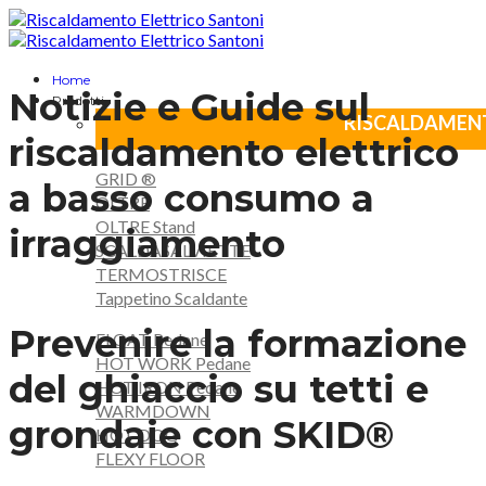
Home
Notizie e Guide sul
Prodotti
RISCALDAMENT
riscaldamento elettrico
GRID ®
a basso consumo a
OLTRE
OLTRE Stand
irraggiamento
SCALDASALVIETTE
TERMOSTRISCE
Tappetino Scaldante
Prevenire la formazione
FLOAT Pedane
HOT WORK Pedane
del ghiaccio su tetti e
HOT IRON Pedane
WARMDOWN
grondaie con SKID®
HOT DOG
FLEXY FLOOR