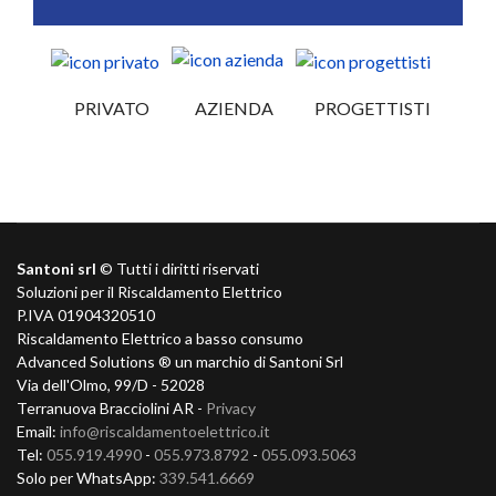
PRIVATO
AZIENDA
PROGETTISTI
Santoni srl
© Tutti i diritti riservati
Soluzioni per il Riscaldamento Elettrico
P.IVA 01904320510
Riscaldamento Elettrico a basso consumo
Advanced Solutions ® un marchio di Santoni Srl
Via dell'Olmo, 99/D - 52028
Terranuova Bracciolini AR -
Privacy
Email:
info@riscaldamentoelettrico.it
Tel:
055.919.4990
-
055.973.8792
-
055.093.5063
Solo per WhatsApp:
339.541.6669