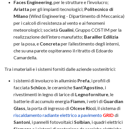
Faces Engineering
, per le strutture e l’involucro;
Ariatta
per gli impianti tecnologici;
Politecnico di
Milano
(Wind Engineering - Dipartimento di Meccanica)
per i calcoli di resistenza al vento e ai fenomeni
meteorologici; società
Gualini
, Gruppo COSTIM per la
realizzazione dell’intero manufatto;
Barailler Edilizia
per la posa, e
Concreta
per l’allestimento degli interni,
che su una parete ospiteranno il ritratto di Edoardo
Camardella.
Tra i materiali e i sistemi forniti dalle aziende sostenitrici:
i sistemi di involucro in alluminio
Prefa
, i profili di
facciata
Schüco
, le ceramiche
Sant’Agostino
, i
rivestimenti in legno di larice di
Legnoforniture
, le
batterie di accumulo energia
Fiamm
, i vetri di
Guardian
Glass
, la porta di ingresso di
Olcese Ricci
, il sistema di
riscaldamento radiante elettrico a pavimento
GRID
di
Santoni
, i pannelli fotovoltaici
Solbian
, i quadri elettrici
Siemens
e i sistemi di protezione da scariche elettriche