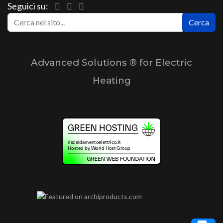
Seguici su:
Ce
Cerca
Advanced Solutions ® for Electric
Heating